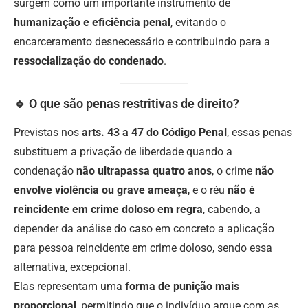
surgem como um importante instrumento de
humanização e eficiência penal
, evitando o
encarceramento desnecessário e contribuindo para a
ressocialização do condenado
.
🔹 O que são penas restritivas de direito?
Previstas nos
arts. 43 a 47 do Código Penal
, essas penas
substituem a privação de liberdade quando a
condenação
não ultrapassa quatro anos
, o crime
não
envolve violência ou grave ameaça
, e o réu
não é
reincidente em crime doloso
em regra
, cabendo, a
depender da análise do caso em concreto a aplicação
para pessoa reincidente em crime doloso, sendo essa
alternativa, excepcional.
Elas representam uma
forma de punição mais
proporcional
, permitindo que o indivíduo arque com as