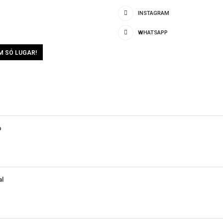
ecimento de que nem todo crime deve resultar
em como um importante …
INSTA