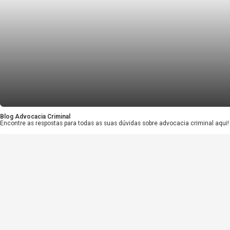
Notícias Jurídicas
Lei 15.397/2026: O que Mudou no Códig
Blog Advocacia Criminal
Encontre as respostas para todas as suas dúvidas sobre advocacia cr