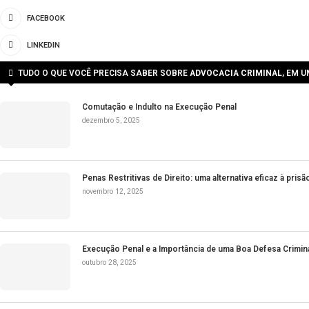
por
João Pedro
novembro 12, 2025
No cenário atual da justiça criminal brasileira, cresce o reconh
em prisão. Nesse contexto, as penas restritivas de direito surg
SAIBA MAIS
1
2
3
4
…
6
ADV. JOÃO PEDRO AQUINO
ME ACOMPANHE NAS REDES SOCIAIS.
FACEBOOK