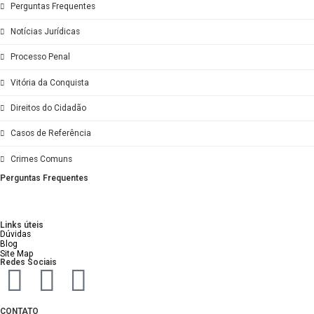
Entenda a Importância de um Advogado no Pr
julho 23, 2025
Excesso de Prazo nas Prisões Preventivas
outubro 25, 2024
Recebeu uma Intimação Policial? Entenda co
outubro 17, 2024
CATEGORIAS
Defesa Criminal