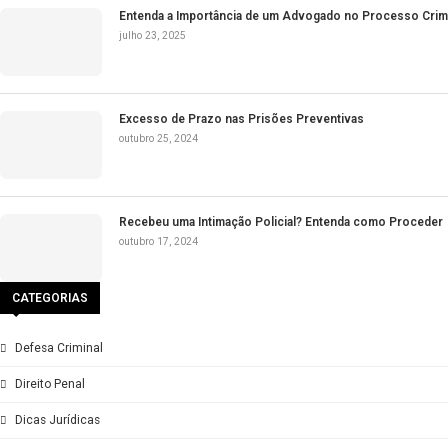
LINKEDIN
TUDO O QUE VOCÊ PRECISA SABER SOBRE
ADVOCACIA CRIM
Comutação e Indulto na Execução Penal
dezembro 5, 2025
Penas Restritivas de Direito: uma alternativa ef
novembro 12, 2025
Execução Penal e a Importância de uma Boa De
outubro 28, 2025