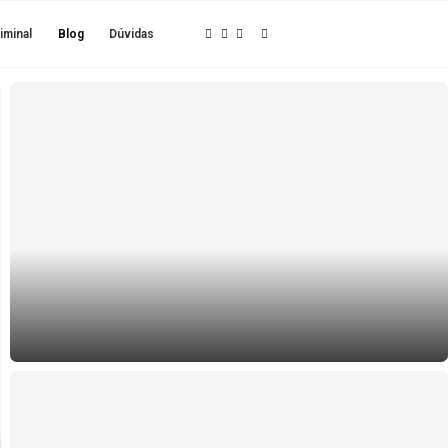
enciais
Processo Criminal
Blog
Dúvidas
Crime de Contrabando e Suas Imp